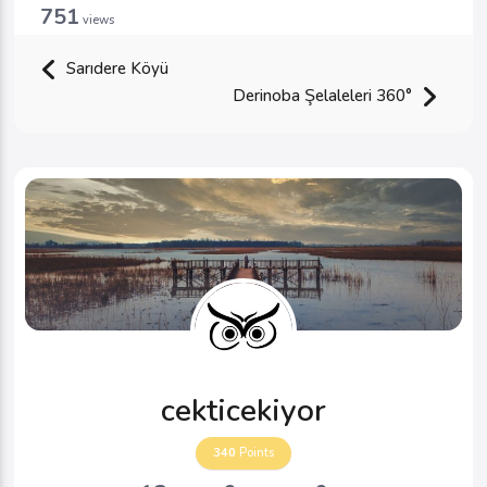
751
views
Sarıdere Köyü
Derinoba Şelaleleri 360°
cekticekiyor
340
Points