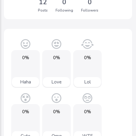
12
0
0
Posts
Following
Followers
0%
0%
0%
Haha
Love
Lol
0%
0%
0%
Cute
Omg
WTF